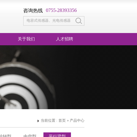
0755-28393356
咨询热线
关于我们
人才招聘
当前位置 :
首页
»
产品中心
轮辐型
中空型
平行梁型