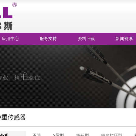
应用中心
服务支持
资料下载
新闻资讯
称重传感器
不限
S梁型
按钮型
轴向拉压型
外观